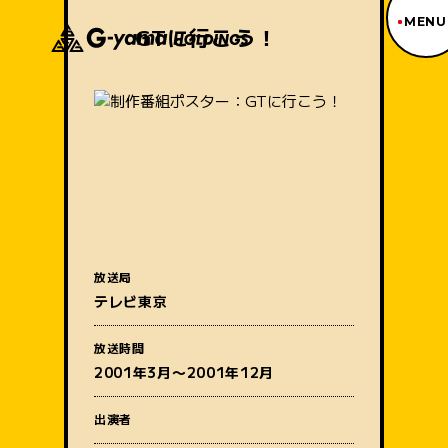
MENU
GTに行こう！
ジーヤマトップページ
TOP PAGE
制作番組紹介
WORKS
企業情報
ABOUT US
沿革
HISTORY
事業内容
放送局
BUSINESS
テレビ東京
採用情報
番組名
RECRUIT
放送時間
アクセス
2001年3月〜2001年12月
ACCESS
出演者