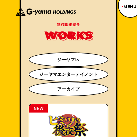
MENU
ジーヤマトップページ
制作番組紹介
TOP PAGE
W
O
R
K
S
制作番組紹介
WORKS
企業情報
ABOUT US
ジーヤマtv
沿革
HISTORY
ジーヤマエンターテイメント
事業内容
BUSINESS
アーカイブ
採用情報
RECRUIT
NEW
アクセス
ACCESS