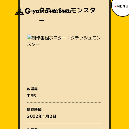
MENU
クラッシュモンスタ
ー
ジーヤマトップページ
TOP PAGE
制作番組紹介
WORKS
企業情報
ABOUT US
沿革
HISTORY
事業内容
BUSINESS
採用情報
放送局
RECRUIT
番組名
TBS
アクセス
ACCESS
放送時間
2002年1月2日