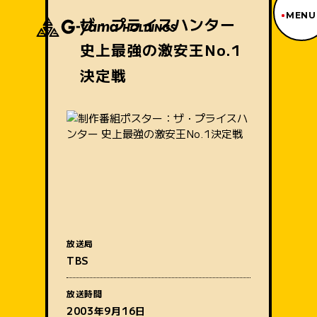
MENU
ザ・プライスハンター
史上最強の激安王No.1
ジーヤマトップページ
TOP PAGE
決定戦
制作番組紹介
WORKS
企業情報
ABOUT US
沿革
HISTORY
事業内容
BUSINESS
採用情報
RECRUIT
放送局
番組名
アクセス
TBS
ACCESS
放送時間
2003年9月16日