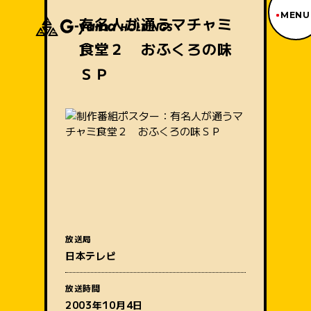
MENU
有名人が通うマチャミ
食堂２ おふくろの味
ジーヤマトップページ
TOP PAGE
ＳＰ
制作番組紹介
WORKS
企業情報
ABOUT US
沿革
HISTORY
事業内容
BUSINESS
採用情報
RECRUIT
放送局
番組名
アクセス
日本テレビ
ACCESS
放送時間
2003年10月4日