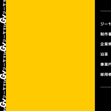
ジーヤ
制作
企業
沿革
事業
採用