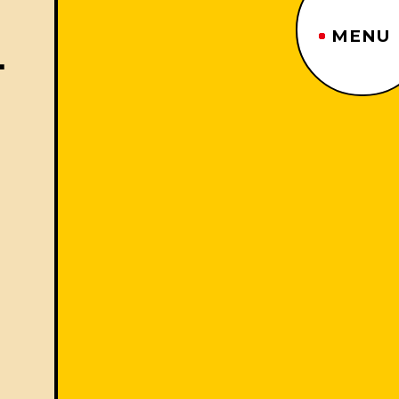
MENU
．
ジーヤマトップページ
TOP PAGE
制作番組紹介
WORKS
企業情報
ABOUT US
沿革
HISTORY
事業内容
BUSINESS
採用情報