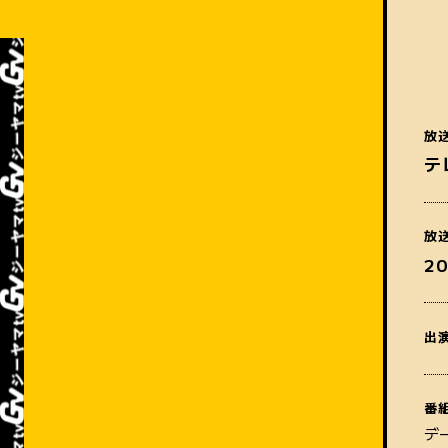
放
テ
放
2
出
番
デ