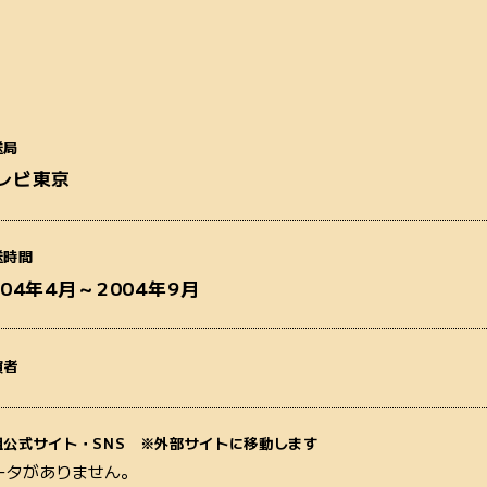
送局
レビ東京
番組名
送時間
004年4月～2004年9月
演者
質問内容
組公式サイト・SNS ※外部サイトに移動します
ータがありません。