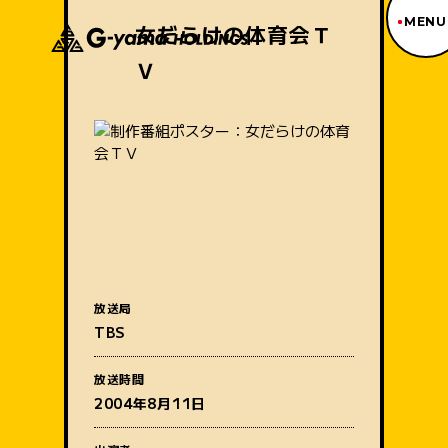
MENU
女だらけの体育会Ｔ
Ｖ
ジーヤマトップページ
TOP PAGE
制作番組紹介
WORKS
企業情報
ABOUT US
沿革
HISTORY
事業内容
BUSINESS
採用情報
放送局
RECRUIT
番組名
TBS
アクセス
ACCESS
放送時間
2004年8月11日