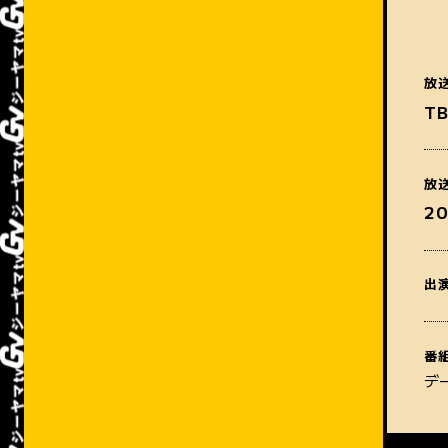
放
T
放
2
出
番
デ