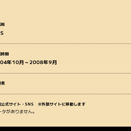
送局
BS
番組名
送時間
004年10月～2008年9月
演者
質問内容
組公式サイト・SNS ※外部サイトに移動します
ータがありません。