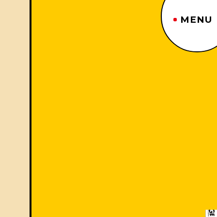
MENU
ジーヤマトップページ
TOP PAGE
制作番組紹介
WORKS
企業情報
ABOUT US
沿革
HISTORY
事業内容
BUSINESS
採用情報