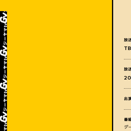
放
T
放
2
出
番
デ