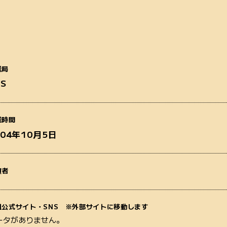
送局
BS
番組名
送時間
004年10月5日
演者
質問内容
組公式サイト・SNS ※外部サイトに移動します
ータがありません。