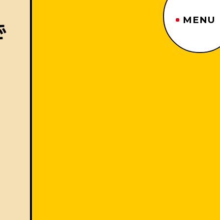
MENU
で
ジーヤマトップページ
TOP PAGE
制作番組紹介
WORKS
企業情報
ABOUT US
沿革
HISTORY
事業内容
BUSINESS
採用情報