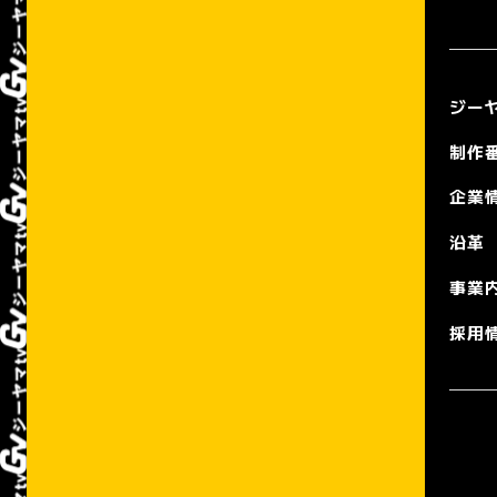
ジーヤ
制作
企業
沿革
事業
採用