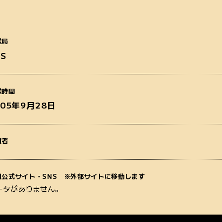
送局
BS
番組名
送時間
005年9月28日
演者
質問内容
組公式サイト・SNS ※外部サイトに移動します
ータがありません。