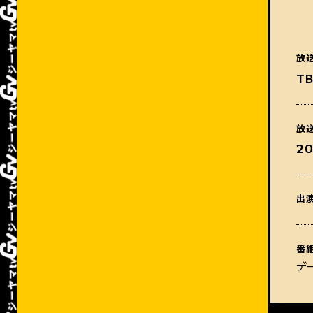
放
T
放
2
出
番
デ