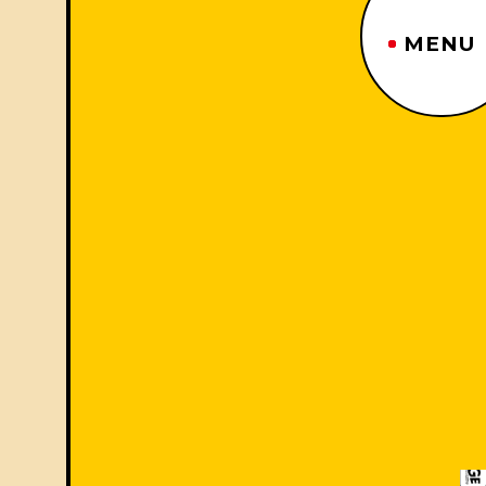
MENU
ジーヤマトップページ
TOP PAGE
制作番組紹介
WORKS
企業情報
ABOUT US
沿革
HISTORY
事業内容
BUSINESS
採用情報