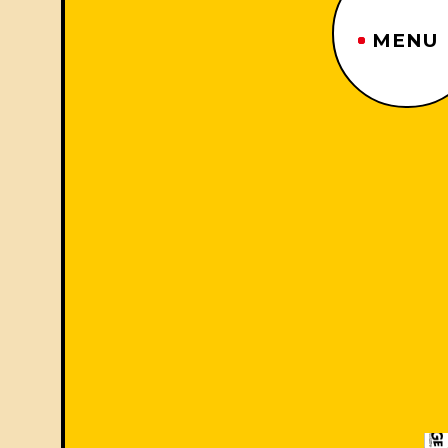
MENU
ジーヤマトップページ
TOP PAGE
制作番組紹介
WORKS
企業情報
ABOUT US
沿革
HISTORY
事業内容
BUSINESS
採用情報