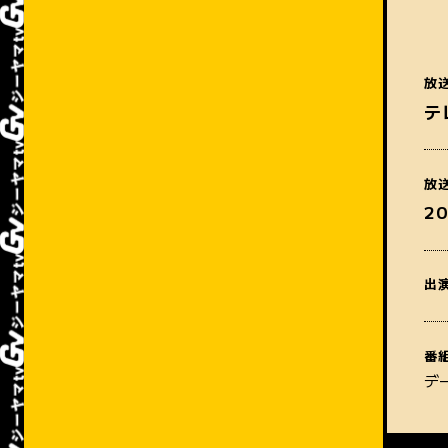
放
テ
放
2
出
番
デ