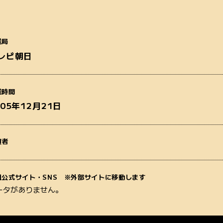
送局
レビ朝日
番組名
送時間
005年12月21日
演者
質問内容
組公式サイト・SNS ※外部サイトに移動します
ータがありません。