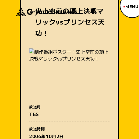
MENU
史上空前の頂上決戦マ
リックvsプリンセス天
ジーヤマトップページ
TOP PAGE
功！
制作番組紹介
WORKS
企業情報
ABOUT US
沿革
HISTORY
事業内容
BUSINESS
採用情報
RECRUIT
放送局
番組名
アクセス
TBS
ACCESS
放送時間
2006年10月2日