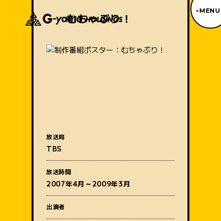
MENU
むちゃぶり！
ジーヤマトップページ
TOP PAGE
制作番組紹介
WORKS
企業情報
ABOUT US
沿革
HISTORY
事業内容
放送局
BUSINESS
TBS
採用情報
番組名
RECRUIT
放送時間
アクセス
2007年4月～2009年3月
ACCESS
出演者