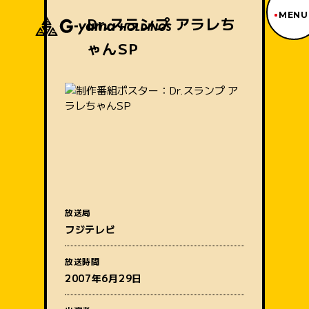
MENU
Dr.スランプ アラレち
ゃんSP
ジーヤマトップページ
TOP PAGE
制作番組紹介
WORKS
企業情報
ABOUT US
沿革
HISTORY
事業内容
BUSINESS
採用情報
放送局
RECRUIT
番組名
フジテレビ
アクセス
ACCESS
放送時間
2007年6月29日