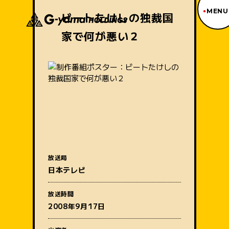
MENU
ビートたけしの独裁国
家で何が悪い２
ジーヤマトップページ
TOP PAGE
制作番組紹介
WORKS
企業情報
ABOUT US
沿革
HISTORY
事業内容
BUSINESS
採用情報
放送局
RECRUIT
番組名
日本テレビ
アクセス
ACCESS
放送時間
2008年9月17日