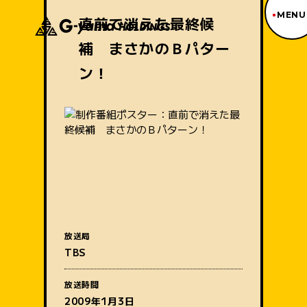
MENU
直前で消えた最終候
補 まさかのＢパター
ジーヤマトップページ
TOP PAGE
ン！
制作番組紹介
WORKS
企業情報
ABOUT US
沿革
HISTORY
事業内容
BUSINESS
採用情報
RECRUIT
放送局
番組名
アクセス
TBS
ACCESS
放送時間
2009年1月3日