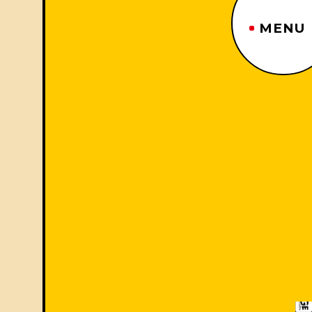
MENU
ジーヤマトップページ
TOP PAGE
制作番組紹介
WORKS
企業情報
ABOUT US
沿革
HISTORY
事業内容
BUSINESS
採用情報