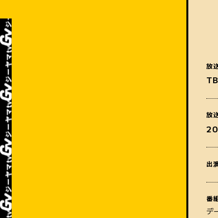
放
T
放
2
出
番
デ