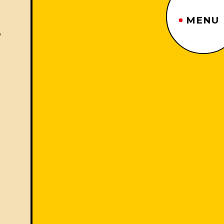
MENU
か
ジーヤマトップページ
TOP PAGE
制作番組紹介
WORKS
企業情報
ABOUT US
沿革
HISTORY
事業内容
BUSINESS
採用情報