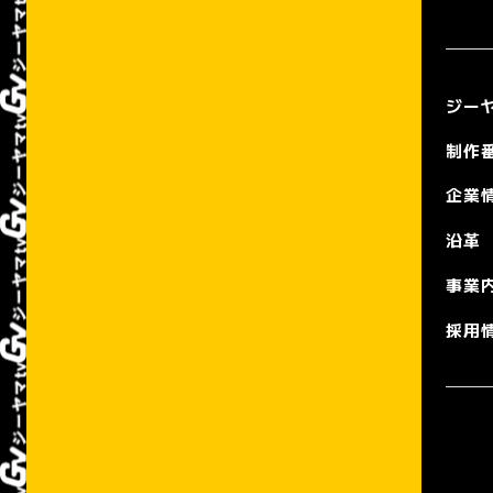
ジーヤ
制作
企業
沿革
事業
採用