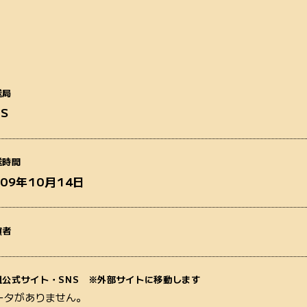
送局
BS
番組名
送時間
009年10月14日
演者
質問内容
組公式サイト・SNS ※外部サイトに移動します
ータがありません。