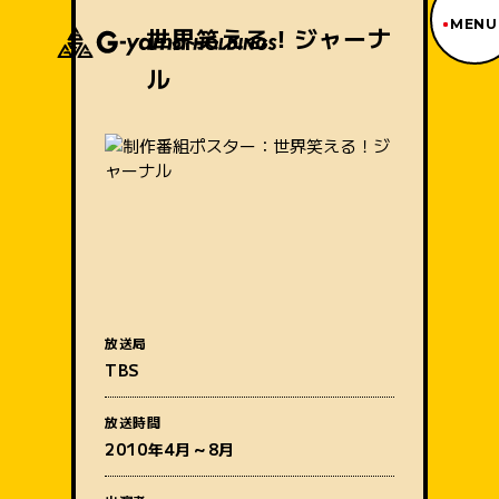
MENU
世界笑える！ジャーナ
ル
ジーヤマトップページ
TOP PAGE
制作番組紹介
WORKS
企業情報
ABOUT US
沿革
HISTORY
事業内容
BUSINESS
採用情報
放送局
RECRUIT
番組名
TBS
アクセス
ACCESS
放送時間
2010年4月～8月