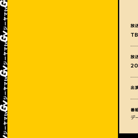
放
T
放
2
出
番
デ