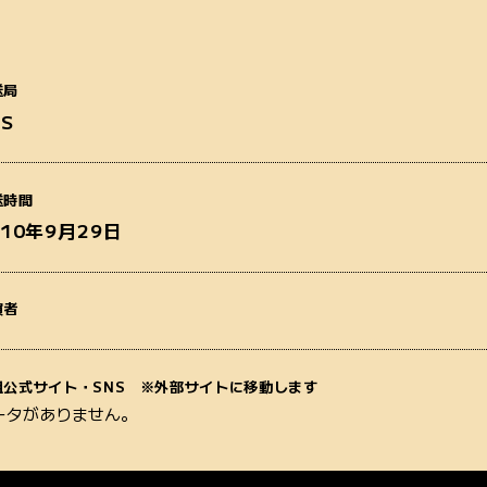
送局
BS
番組名
送時間
010年9月29日
演者
質問内容
組公式サイト・SNS ※外部サイトに移動します
ータがありません。