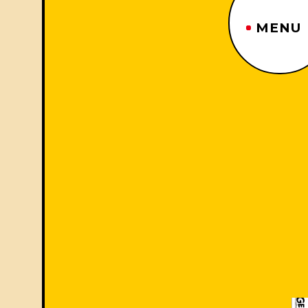
MENU
ジーヤマトップページ
TOP PAGE
制作番組紹介
WORKS
企業情報
ABOUT US
沿革
HISTORY
事業内容
BUSINESS
採用情報