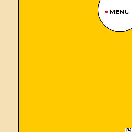
MENU
ジーヤマトップページ
TOP PAGE
制作番組紹介
WORKS
企業情報
ABOUT US
沿革
HISTORY
事業内容
BUSINESS
採用情報