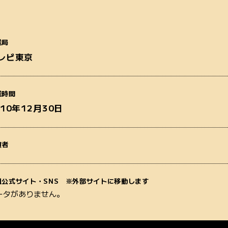
送局
レビ東京
番組名
送時間
010年12月30日
演者
質問内容
組公式サイト・SNS ※外部サイトに移動します
ータがありません。