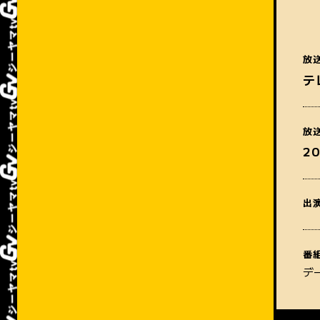
放
テ
放
2
出
番
デ