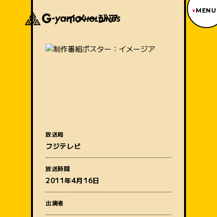
MENU
イメージア
ジーヤマトップページ
TOP PAGE
制作番組紹介
WORKS
企業情報
ABOUT US
沿革
HISTORY
事業内容
放送局
BUSINESS
フジテレビ
採用情報
番組名
RECRUIT
放送時間
アクセス
2011年4月16日
ACCESS
出演者