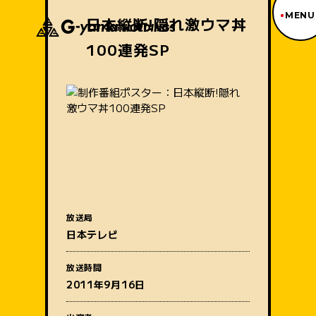
MENU
日本縦断!隠れ激ウマ丼
100連発SP
ジーヤマトップページ
TOP PAGE
制作番組紹介
WORKS
企業情報
ABOUT US
沿革
HISTORY
事業内容
BUSINESS
採用情報
放送局
RECRUIT
番組名
日本テレビ
アクセス
ACCESS
放送時間
2011年9月16日