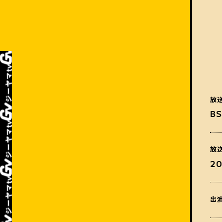
放
B
放
2
出