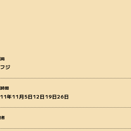
送局
番組名
Sフジ
送時間
011年11月5日12日19日26日
質問内容
演者