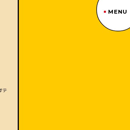
MENU
ジーヤマトップページ
TOP PAGE
制作番組紹介
WORKS
企業情報
ABOUT US
沿革
HISTORY
事業内容
BUSINESS
採用情報