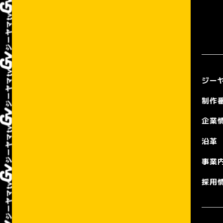
ジーヤ
制作
企業
沿革
事業
採用