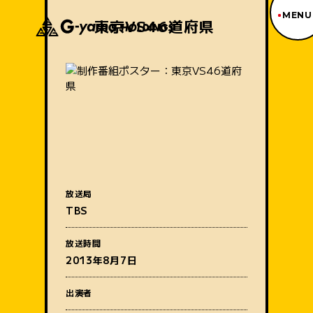
MENU
東京VS46道府県
ジーヤマトップページ
TOP PAGE
制作番組紹介
WORKS
企業情報
ABOUT US
沿革
HISTORY
事業内容
放送局
BUSINESS
TBS
採用情報
番組名
RECRUIT
放送時間
アクセス
2013年8月7日
ACCESS
出演者