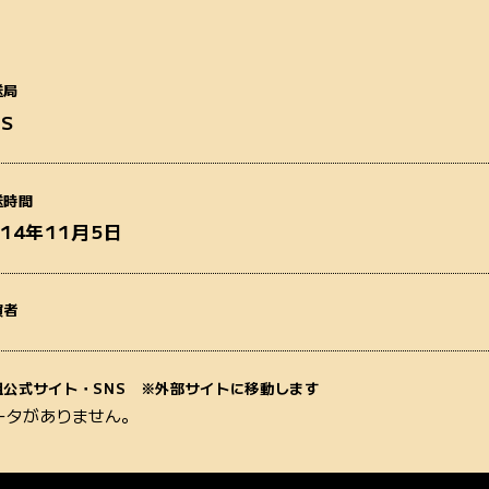
送局
BS
番組名
送時間
014年11月5日
演者
質問内容
組公式サイト・SNS ※外部サイトに移動します
ータがありません。