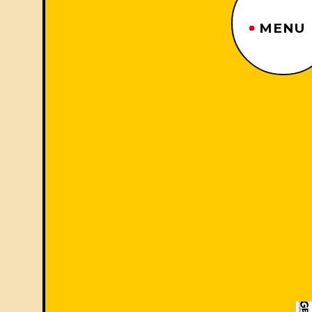
MENU
ジーヤマトップページ
TOP PAGE
制作番組紹介
WORKS
企業情報
ABOUT US
沿革
HISTORY
事業内容
BUSINESS
採用情報