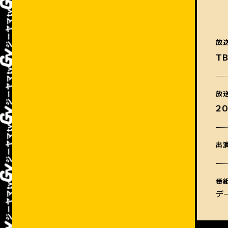
放
T
放
2
出
番
デ