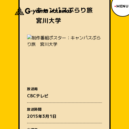
MENU
キャンパスぶらり旅
宮川大学
ジーヤマトップページ
TOP PAGE
制作番組紹介
WORKS
企業情報
ABOUT US
沿革
HISTORY
事業内容
BUSINESS
採用情報
放送局
RECRUIT
番組名
CBCテレビ
アクセス
ACCESS
放送時間
2015年3月1日