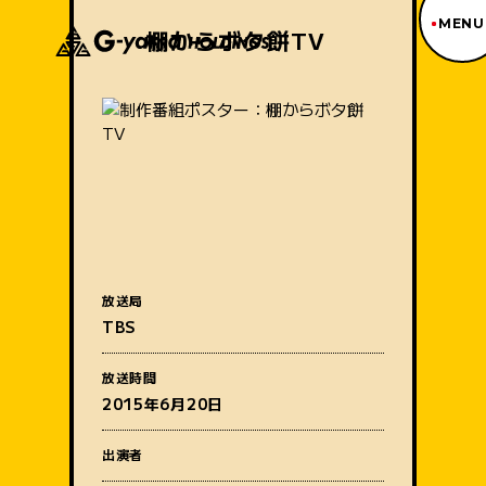
MENU
棚からボタ餅TV
ジーヤマトップページ
TOP PAGE
制作番組紹介
WORKS
企業情報
ABOUT US
沿革
HISTORY
事業内容
放送局
BUSINESS
TBS
採用情報
番組名
RECRUIT
放送時間
アクセス
2015年6月20日
ACCESS
出演者