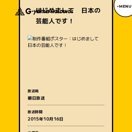
MENU
はじめまして 日本の
芸能人です！
ジーヤマトップページ
TOP PAGE
制作番組紹介
WORKS
企業情報
ABOUT US
沿革
HISTORY
事業内容
BUSINESS
採用情報
放送局
RECRUIT
番組名
朝日放送
アクセス
ACCESS
放送時間
2015年10月16日