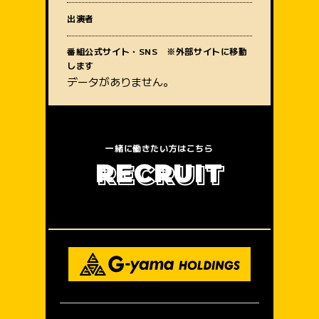
出演者
質問内容
番組公式サイト・SNS ※外部サイトに移動
します
データがありません。
一緒に働きたい方はこちら
R
E
C
R
U
I
T