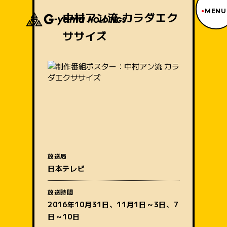
MENU
中村アン流 カラダエク
ササイズ
ジーヤマトップページ
TOP PAGE
制作番組紹介
WORKS
企業情報
ABOUT US
沿革
HISTORY
事業内容
BUSINESS
採用情報
放送局
RECRUIT
日本テレビ
番組名
アクセス
ACCESS
放送時間
2016年10月31日、11月1日～3日、7
日～10日