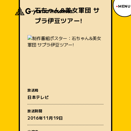
MENU
石ちゃん&美女軍団 サ
プラ伊豆ツアー!
ジーヤマトップページ
TOP PAGE
制作番組紹介
WORKS
企業情報
ABOUT US
沿革
HISTORY
事業内容
BUSINESS
採用情報
放送局
RECRUIT
番組名
日本テレビ
アクセス
ACCESS
放送時間
2016年11月19日