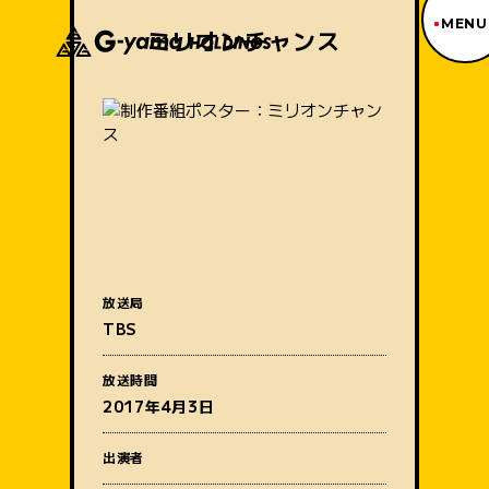
MENU
ミリオンチャンス
ジーヤマトップページ
TOP PAGE
制作番組紹介
WORKS
企業情報
ABOUT US
沿革
HISTORY
事業内容
放送局
BUSINESS
TBS
採用情報
番組名
RECRUIT
放送時間
アクセス
2017年4月3日
ACCESS
出演者