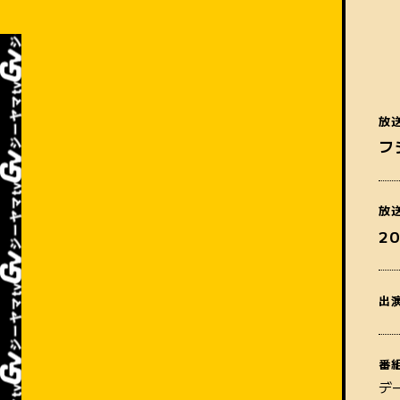
放
フ
放
2
出
番
デ