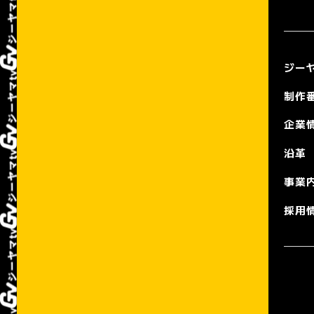
ジーヤ
制作
企業
沿革
事業
採用