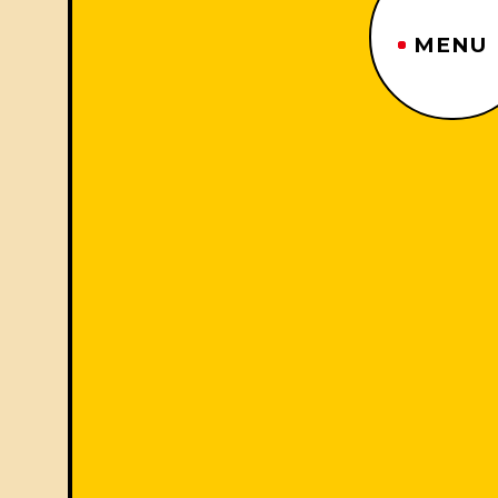
MENU
ジーヤマトップページ
TOP PAGE
制作番組紹介
WORKS
企業情報
ABOUT US
沿革
HISTORY
事業内容
BUSINESS
採用情報