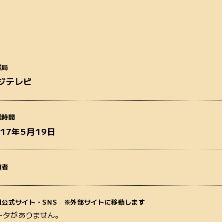
送局
ジテレビ
番組名
送時間
017年5月19日
演者
質問内容
組公式サイト・SNS ※外部サイトに移動します
ータがありません。