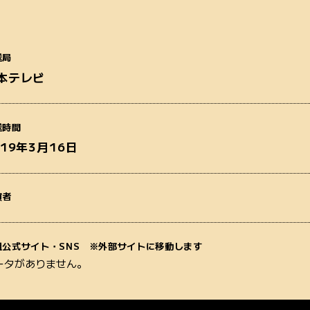
送局
本テレビ
番組名
送時間
019年3月16日
演者
質問内容
組公式サイト・SNS ※外部サイトに移動します
ータがありません。