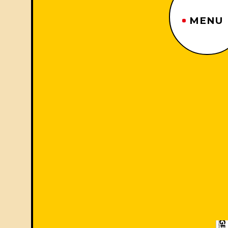
MENU
ジーヤマトップページ
TOP PAGE
制作番組紹介
WORKS
企業情報
ABOUT US
沿革
HISTORY
事業内容
BUSINESS
採用情報