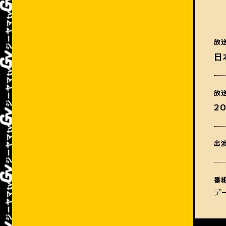
放
日
放
2
出
番
デ