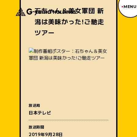
MENU
石ちゃん＆美女軍団 新
潟は美味かった!ご馳走
ジーヤマトップページ
TOP PAGE
ツアー
制作番組紹介
WORKS
企業情報
ABOUT US
沿革
HISTORY
事業内容
BUSINESS
採用情報
RECRUIT
放送局
番組名
アクセス
日本テレビ
ACCESS
放送時間
2019年9月28日