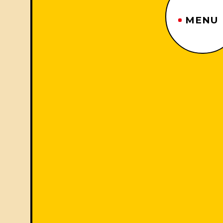
MENU
～
ジーヤマトップページ
TOP PAGE
制作番組紹介
WORKS
企業情報
ABOUT US
沿革
HISTORY
事業内容
BUSINESS
採用情報