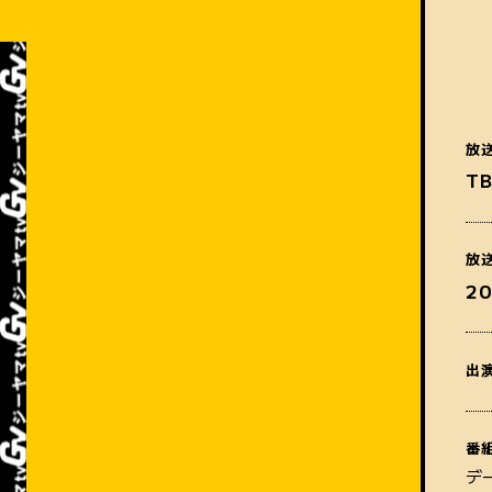
放
T
放
2
出
番
デ