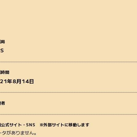
送局
BS
番組名
送時間
021年8月14日
演者
質問内容
組公式サイト・SNS ※外部サイトに移動します
ータがありません。