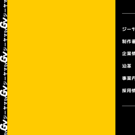
ジーヤ
制作
企業
沿革
事業
採用