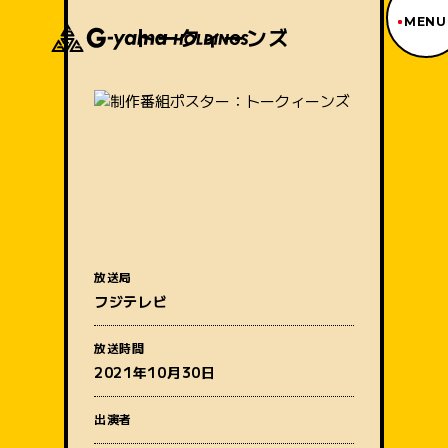
MENU
トークィーンズ
ジーヤマトップページ
TOP PAGE
制作番組紹介
WORKS
企業情報
ABOUT US
沿革
HISTORY
事業内容
放送局
BUSINESS
フジテレビ
採用情報
番組名
RECRUIT
放送時間
アクセス
2021年10月30日
ACCESS
出演者