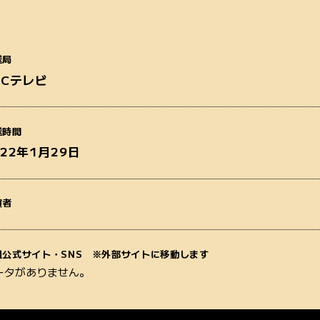
送局
BCテレビ
番組名
送時間
022年1月29日
演者
質問内容
組公式サイト・SNS ※外部サイトに移動します
ータがありません。