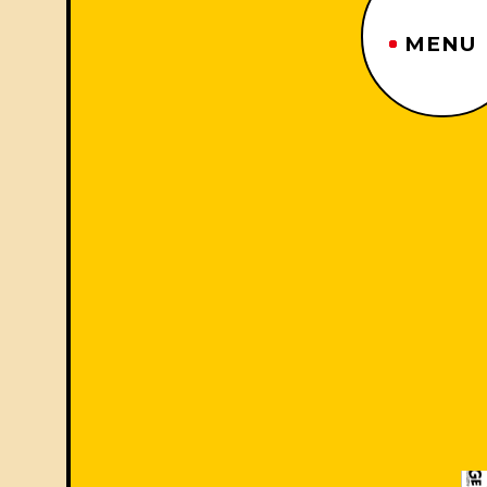
MENU
ジーヤマトップページ
TOP PAGE
制作番組紹介
WORKS
企業情報
ABOUT US
沿革
HISTORY
事業内容
BUSINESS
採用情報