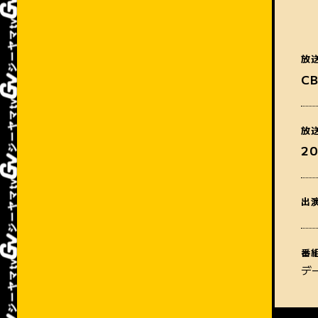
放
C
放
2
出
番
デ