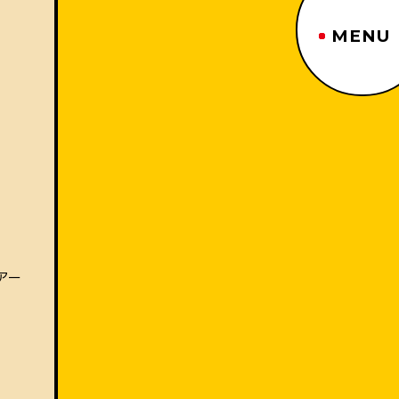
MENU
ジーヤマトップページ
TOP PAGE
制作番組紹介
WORKS
企業情報
ABOUT US
沿革
HISTORY
事業内容
BUSINESS
採用情報