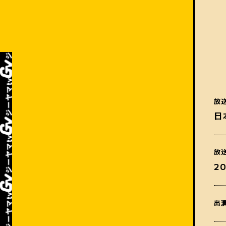
放
日
放
2
出