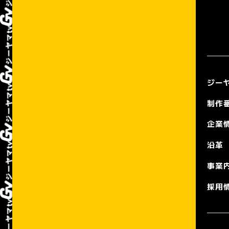
ジーヤ
制作
企業
沿革
事業
採用