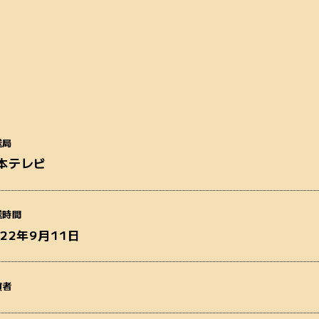
送局
番組名
本テレビ
送時間
022年9月11日
質問内容
演者