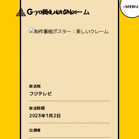
MENU
美しいクレーム
ジーヤマトップページ
TOP PAGE
制作番組紹介
WORKS
企業情報
ABOUT US
沿革
HISTORY
事業内容
放送局
BUSINESS
フジテレビ
採用情報
番組名
RECRUIT
放送時間
アクセス
2023年1月2日
ACCESS
出演者