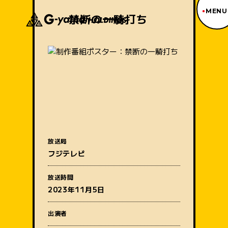
MENU
禁断の一騎打ち
ジーヤマトップページ
TOP PAGE
制作番組紹介
WORKS
企業情報
ABOUT US
沿革
HISTORY
事業内容
放送局
BUSINESS
フジテレビ
採用情報
番組名
RECRUIT
放送時間
アクセス
2023年11月5日
ACCESS
出演者