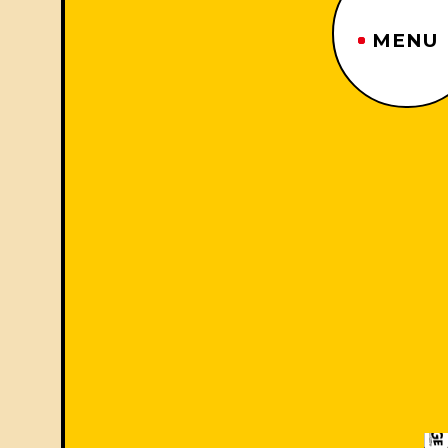
MENU
ジーヤマトップページ
TOP PAGE
制作番組紹介
WORKS
企業情報
ABOUT US
沿革
HISTORY
事業内容
BUSINESS
採用情報