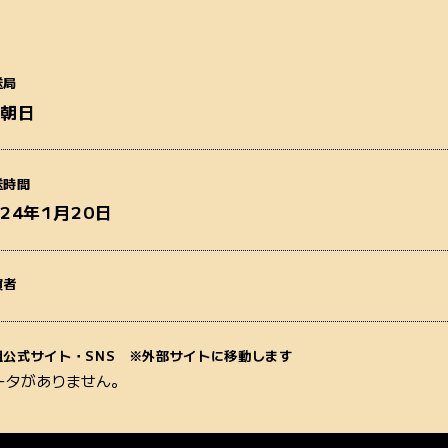
送局
S朝日
番組名
送時間
024年1月20日
演者
質問内容
組公式サイト・SNS ※外部サイトに移動します
ータがありません。