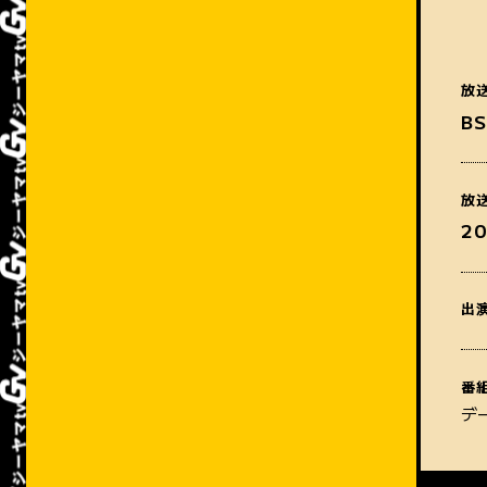
放
B
放
2
出
番
デ