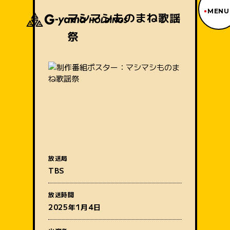
MENU
マシマシものまね歌謡
祭
ジーヤマトップページ
TOP PAGE
制作番組紹介
WORKS
企業情報
ABOUT US
沿革
HISTORY
事業内容
BUSINESS
採用情報
放送局
RECRUIT
番組名
TBS
アクセス
ACCESS
放送時間
2025年1月4日