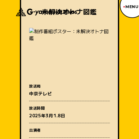
MENU
未解決オトナ図鑑
ジーヤマトップページ
TOP PAGE
制作番組紹介
WORKS
企業情報
ABOUT US
沿革
HISTORY
事業内容
放送局
BUSINESS
中京テレビ
採用情報
番組名
RECRUIT
放送時間
アクセス
2025年3月1.8日
ACCESS
出演者