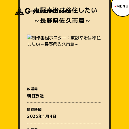
MENU
東野幸治は移住したい
～長野県佐久市篇～
ジーヤマトップページ
TOP PAGE
制作番組紹介
WORKS
企業情報
ABOUT US
沿革
HISTORY
事業内容
BUSINESS
採用情報
放送局
RECRUIT
番組名
朝日放送
アクセス
ACCESS
放送時間
2026年1月4日