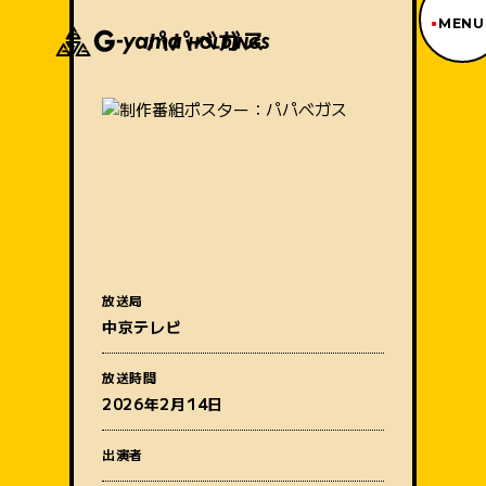
MENU
パパベガス
ジーヤマトップページ
TOP PAGE
制作番組紹介
WORKS
企業情報
ABOUT US
沿革
HISTORY
事業内容
放送局
BUSINESS
中京テレビ
採用情報
番組名
RECRUIT
放送時間
アクセス
2026年2月14日
ACCESS
出演者