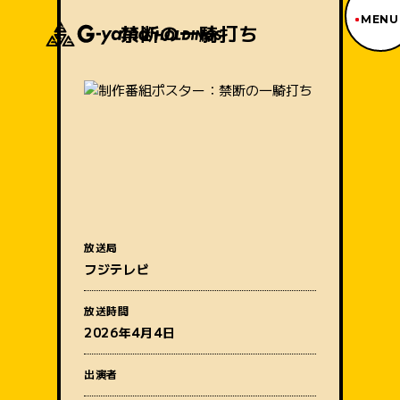
MENU
禁断の一騎打ち
ジーヤマトップページ
TOP PAGE
制作番組紹介
WORKS
企業情報
ABOUT US
沿革
HISTORY
事業内容
放送局
BUSINESS
フジテレビ
採用情報
番組名
RECRUIT
放送時間
アクセス
2026年4月4日
ACCESS
出演者